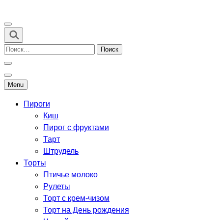
Перейти
к
Рецепты выпечки для всех
содержимому
(нажмите
Найти:
Enter)
Menu
Пироги
Киш
Пирог с фруктами
Тарт
Штрудель
Торты
Птичье молоко
Рулеты
Торт с крем-чизом
Торт на День рождения