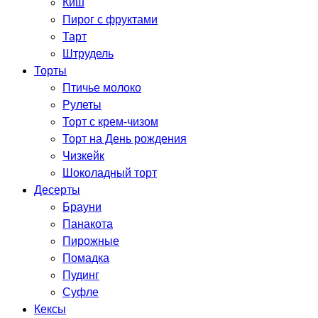
Киш
Пирог с фруктами
Тарт
Штрудель
Торты
Птичье молоко
Рулеты
Торт с крем-чизом
Торт на День рождения
Чизкейк
Шоколадный торт
Десерты
Брауни
Панакота
Пирожные
Помадка
Пудинг
Суфле
Кексы