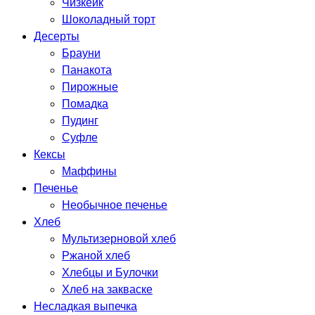
Чизкейк
Шоколадный торт
Десерты
Брауни
Панакота
Пирожные
Помадка
Пудинг
Суфле
Кексы
Маффины
Печенье
Необычное печенье
Хлеб
Мультизерновой хлеб
Ржаной хлеб
Хлебцы и Булочки
Хлеб на закваске
Несладкая выпечка