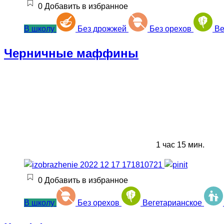
0
Добавить в избранное
В школу
Без дрожжей
Без орехов
Ве
Черничные маффины
1 час 15 мин.
0
Добавить в избранное
В школу
Без орехов
Вегетарианское