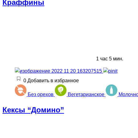
Краффины
1 час 5 мин.
0
Добавить в избранное
Без орехов
Вегетарианское
Молочн
Кексы “Домино”