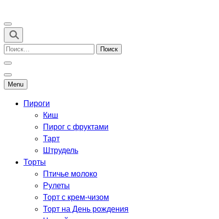
Перейти
к
Рецепты выпечки для всех
содержимому
(нажмите
Найти:
Enter)
Menu
Пироги
Киш
Пирог с фруктами
Тарт
Штрудель
Торты
Птичье молоко
Рулеты
Торт с крем-чизом
Торт на День рождения