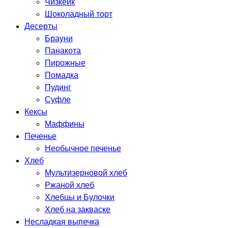
Чизкейк
Шоколадный торт
Десерты
Брауни
Панакота
Пирожные
Помадка
Пудинг
Суфле
Кексы
Маффины
Печенье
Необычное печенье
Хлеб
Мультизерновой хлеб
Ржаной хлеб
Хлебцы и Булочки
Хлеб на закваске
Несладкая выпечка