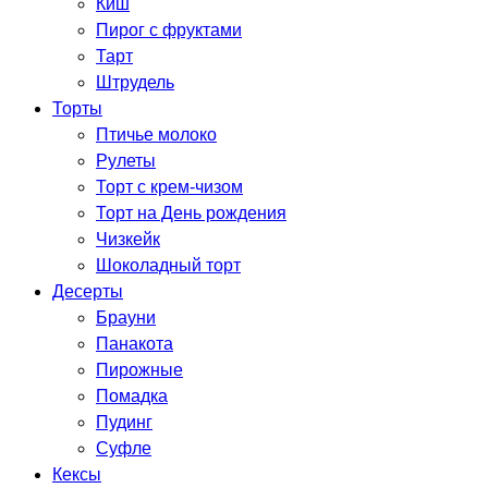
Киш
Пирог с фруктами
Тарт
Штрудель
Торты
Птичье молоко
Рулеты
Торт с крем-чизом
Торт на День рождения
Чизкейк
Шоколадный торт
Десерты
Брауни
Панакота
Пирожные
Помадка
Пудинг
Суфле
Кексы