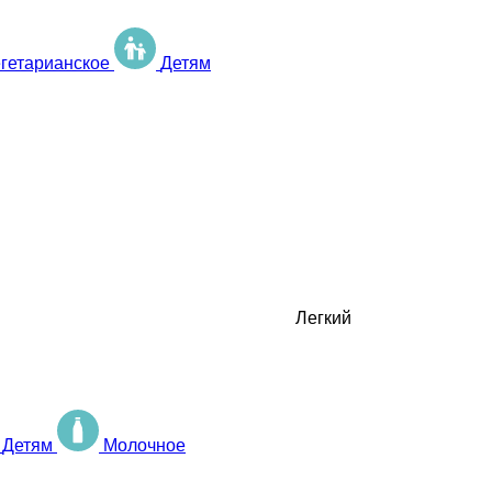
гетарианское
Детям
Легкий
Детям
Молочное