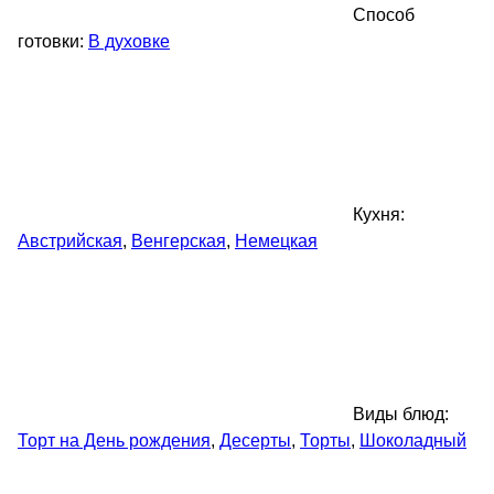
Способ
готовки:
В духовке
Кухня:
Австрийская
,
Венгерская
,
Немецкая
Виды блюд:
Торт на День рождения
,
Десерты
,
Торты
,
Шоколадный