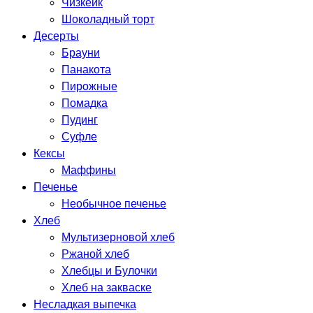
Чизкейк
Шоколадный торт
Десерты
Брауни
Панакота
Пирожные
Помадка
Пудинг
Суфле
Кексы
Маффины
Печенье
Необычное печенье
Хлеб
Мультизерновой хлеб
Ржаной хлеб
Хлебцы и Булочки
Хлеб на закваске
Несладкая выпечка