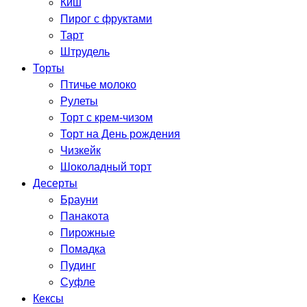
Киш
Пирог с фруктами
Тарт
Штрудель
Торты
Птичье молоко
Рулеты
Торт с крем-чизом
Торт на День рождения
Чизкейк
Шоколадный торт
Десерты
Брауни
Панакота
Пирожные
Помадка
Пудинг
Суфле
Кексы