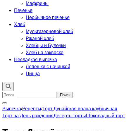
Маффины
Печенье
Необычное печенье
Хлеб
Мультизерновой хлеб
Ржаной хлеб
Хлебцы и Булочки
Хлеб на закваске
Несладкая выпечка
Лепешки с начинкой
Пицца
Найти:
Выпечка
/
Рецепты
/
Торт Дунайская волна клубничная
Торт на День рождения
Десерты
Торты
Шоколадный торт