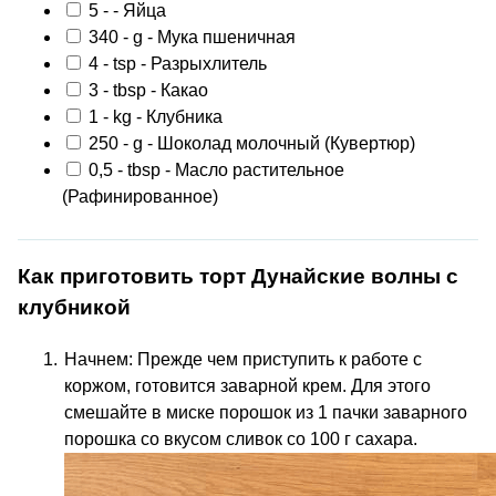
5
-
- Яйца
340
-
g
- Мука пшеничная
4
-
tsp
- Разрыхлитель
3
-
tbsp
- Какао
1
-
kg
- Клубника
250
-
g
- Шоколад молочный
(Кувертюр)
0,5
-
tbsp
- Масло растительное
(Рафинированное)
Как приготовить торт Дунайские волны с
клубникой
Начнем: Прежде чем приступить к работе с
коржом, готовится заварной крем. Для этого
смешайте в миске порошок из 1 пачки заварного
порошка со вкусом сливок со 100 г сахара.