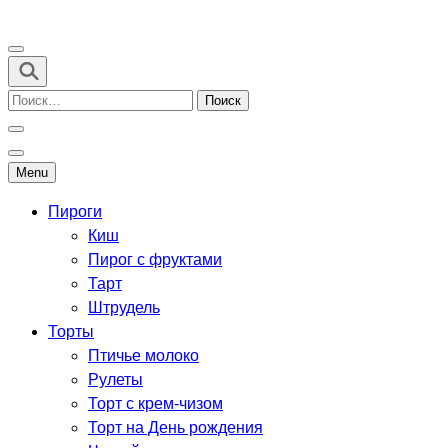
Перейти
к
Рецепты выпечки для всех
содержимому
(нажмите
Найти:
Enter)
Menu
Пироги
Киш
Пирог с фруктами
Тарт
Штрудель
Торты
Птичье молоко
Рулеты
Торт с крем-чизом
Торт на День рождения