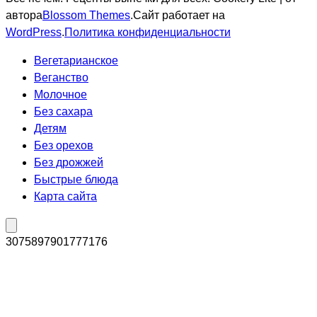
автора
Blossom Themes
.Сайт работает на
WordPress
.
Политика конфиденциальности
Вегетарианское
Веганство
Молочное
Без сахара
Детям
Без орехов
Без дрожжей
Быстрые блюда
Карта сайта
3075897901777176