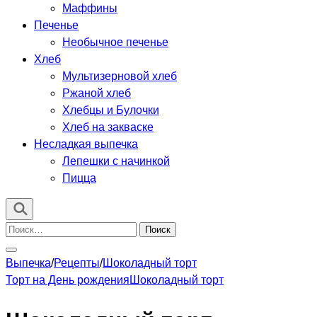
Маффины
Печенье
Необычное печенье
Хлеб
Мультизерновой хлеб
Ржаной хлеб
Хлебцы и Булочки
Хлеб на закваске
Несладкая выпечка
Лепешки с начинкой
Пицца
Найти:
Выпечка
/
Рецепты
/
Шоколадный торт
Торт на День рождения
Шоколадный торт