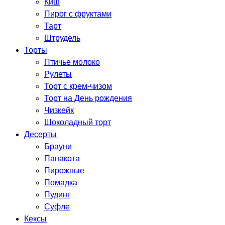
Киш
Пирог с фруктами
Тарт
Штрудель
Торты
Птичье молоко
Рулеты
Торт с крем-чизом
Торт на День рождения
Чизкейк
Шоколадный торт
Десерты
Брауни
Панакота
Пирожные
Помадка
Пудинг
Суфле
Кексы