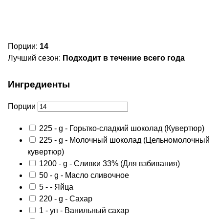
Порции:
14
Лучший сезон:
Подходит в течение всего года
Ингредиенты
Порции
225
-
g
- Горьтко-сладкий шоколад
(Кувертюр)
225
-
g
- Молочный шоколад
(Цельномолочный
кувертюр)
1200
-
g
- Сливки 33%
(Для взбивания)
50
-
g
- Масло сливочное
5
-
- Яйца
220
-
g
- Сахар
1
-
уп
- Ванильный сахар