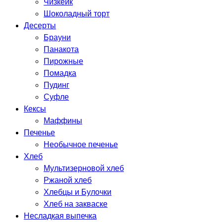
Чизкейк
Шоколадный торт
Десерты
Брауни
Панакота
Пирожные
Помадка
Пудинг
Суфле
Кексы
Маффины
Печенье
Необычное печенье
Хлеб
Мультизерновой хлеб
Ржаной хлеб
Хлебцы и Булочки
Хлеб на закваске
Несладкая выпечка