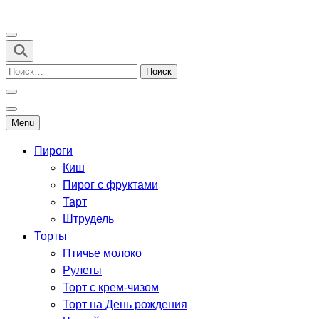
Перейти
к
Рецепты выпечки для всех
содержимому
(нажмите
Найти:
Enter)
Menu
Пироги
Киш
Пирог с фруктами
Тарт
Штрудель
Торты
Птичье молоко
Рулеты
Торт с крем-чизом
Торт на День рождения